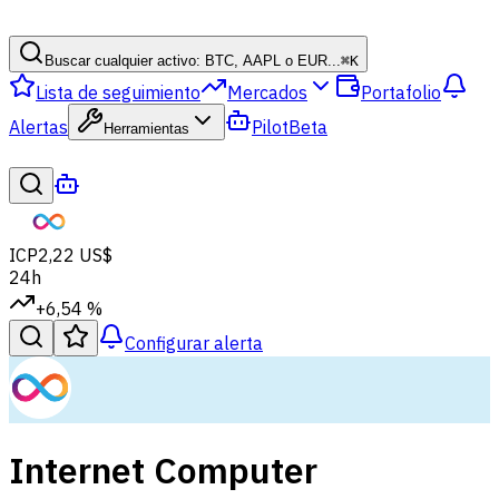
Buscar cualquier activo: BTC, AAPL o EUR...
⌘
K
Lista de seguimiento
Mercados
Portafolio
Alertas
Pilot
Beta
Herramientas
ICP
2,22 US$
24h
+6,54 %
Configurar alerta
Internet Computer