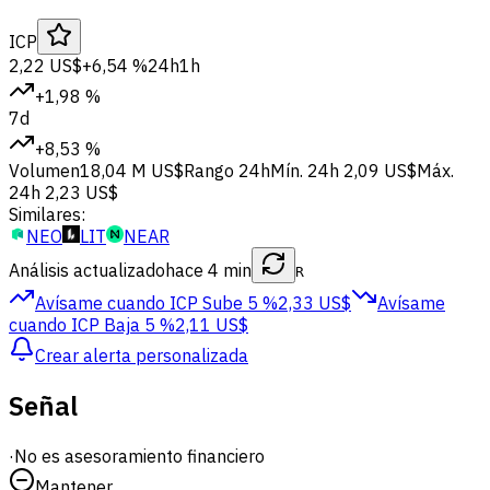
ICP
2,22 US$
+6,54 %
24h
1h
+1,98 %
7d
+8,53 %
Volumen
18,04 M US$
Rango 24h
Mín. 24h
2,09 US$
Máx.
24h
2,23 US$
Similares:
NEO
LIT
NEAR
Análisis actualizado
hace 4 min
R
Avísame cuando ICP
Sube 5 %
2,33 US$
Avísame
cuando ICP
Baja 5 %
2,11 US$
Crear alerta personalizada
Señal
·
No es asesoramiento financiero
Mantener