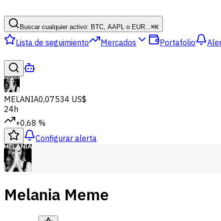
Buscar cualquier activo: BTC, AAPL o EUR...
⌘
K
Lista de seguimiento
Mercados
Portafolio
Ale
MELANIA
0,07534 US$
24h
+0,68 %
Configurar alerta
Melania Meme