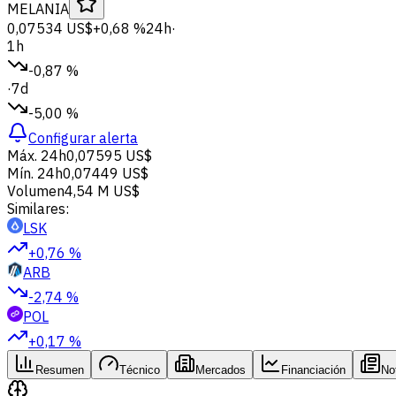
MELANIA
0,07534 US$
+0,68 %
24h
·
1h
-0,87 %
·
7d
-5,00 %
Configurar alerta
Máx. 24h
0,07595 US$
Mín. 24h
0,07449 US$
Volumen
4,54 M US$
Similares:
LSK
+0,76 %
ARB
-2,74 %
POL
+0,17 %
Resumen
Técnico
Mercados
Financiación
No