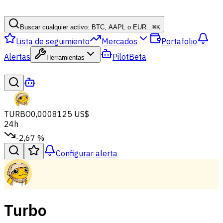
Buscar cualquier activo: BTC, AAPL o EUR...
⌘
K
Lista de seguimiento
Mercados
Portafolio
Alertas
Pilot
Beta
Herramientas
TURBO
0,0008125 US$
24h
-2,67 %
Configurar alerta
Turbo