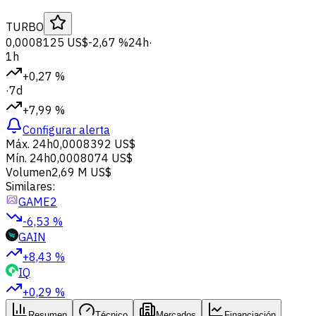
TURBO
0,0008125 US$
-2,67 %
24h
·
1h
+0,27 %
·
7d
+7,99 %
Configurar alerta
Máx. 24h
0,0008392 US$
Mín. 24h
0,0008074 US$
Volumen
2,69 M US$
Similares:
GAME2
-6,53 %
GAIN
+8,43 %
IQ
+0,29 %
Resumen
Técnico
Mercados
Financiación