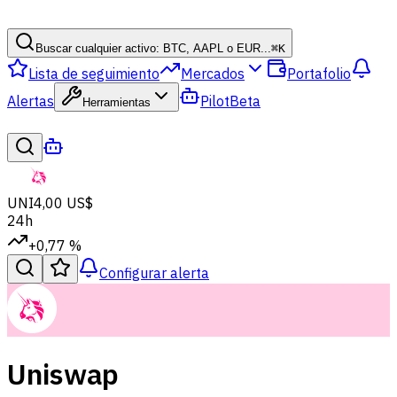
Buscar cualquier activo: BTC, AAPL o EUR...
⌘
K
Lista de seguimiento
Mercados
Portafolio
Alertas
Pilot
Beta
Herramientas
UNI
4,00 US$
24h
+0,77 %
Configurar alerta
Uniswap