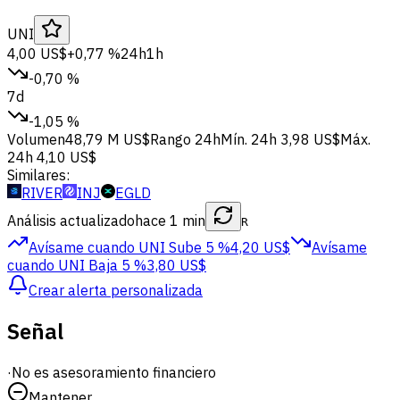
UNI
4,00 US$
+0,77 %
24h
1h
-0,70 %
7d
-1,05 %
Volumen
48,79 M US$
Rango 24h
Mín. 24h
3,98 US$
Máx.
24h
4,10 US$
Similares:
RIVER
INJ
EGLD
Análisis actualizado
hace 1 min
R
Avísame cuando UNI
Sube 5 %
4,20 US$
Avísame
cuando UNI
Baja 5 %
3,80 US$
Crear alerta personalizada
Señal
·
No es asesoramiento financiero
Mantener