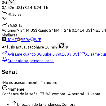
0G
0,1526 US$
+8,14 %
24h
1h
-0,36 %
7d
+6,68 %
Volumen
7,24 M US$
Rango 24h
Mín. 24h
0,1414 US$
Máx. 2
Similares:
LIGHT
BERA
WIF
Análisis actualizado
hace 10 min
R
Avísame cuando 0G
Sube 5 %
0,1603 US$
Avísame cu
Crear alerta personalizada
Señal
·
No es asesoramiento financiero
Mantener
Confianza de la señal
77 %
1 compra · 4 neutral · 1 venta
Dirección de la tendencia
:
Comprar