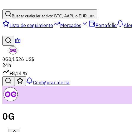
Buscar cualquier activo: BTC, AAPL o EUR...
⌘
K
Lista de seguimiento
Mercados
Portafolio
Ale
0G
0,1526 US$
24h
+8,14 %
Configurar alerta
0G