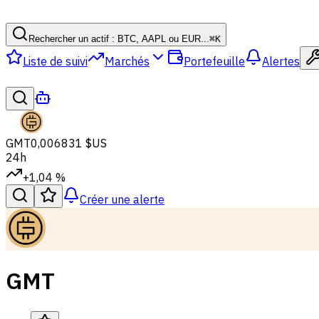
Rechercher un actif : BTC, AAPL ou EUR...
⌘
K
Liste de suivi
Marchés
Portefeuille
Alertes
GMT
0,006831 $US
24h
+1,04 %
Créer une alerte
GMT