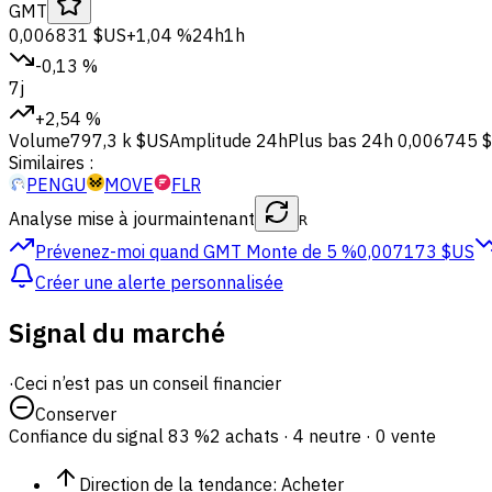
GMT
0,006831 $US
+1,04 %
24h
1h
-0,13 %
7j
+2,54 %
Volume
797,3 k $US
Amplitude 24h
Plus bas 24h
0,006745 
Similaires :
PENGU
MOVE
FLR
Analyse mise à jour
maintenant
R
Prévenez-moi quand GMT
Monte de 5 %
0,007173 $US
Créer une alerte personnalisée
Signal du marché
·
Ceci n’est pas un conseil financier
Conserver
Confiance du signal
83 %
2 achats · 4 neutre · 0 vente
Direction de la tendance
:
Acheter