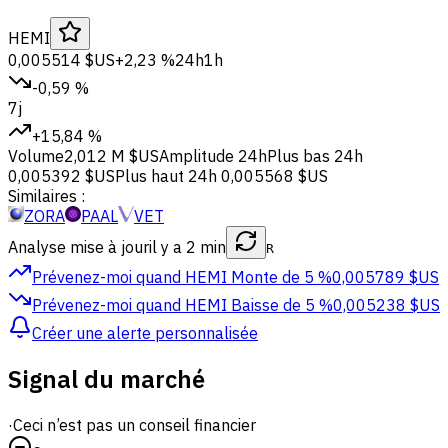
HEMI
0,005514 $US
+2,23 %
24h
1h
-0,59 %
7j
+15,84 %
Volume
2,012 M $US
Amplitude 24h
Plus bas 24h
0,005392 $US
Plus haut 24h
0,005568 $US
Similaires :
ZORA
PAAL
VET
Analyse mise à jour
il y a 2 min
R
Prévenez-moi quand HEMI
Monte de 5 %
0,005789 $US
Prévenez-moi quand HEMI
Baisse de 5 %
0,005238 $US
Créer une alerte personnalisée
Signal du marché
·
Ceci n’est pas un conseil financier