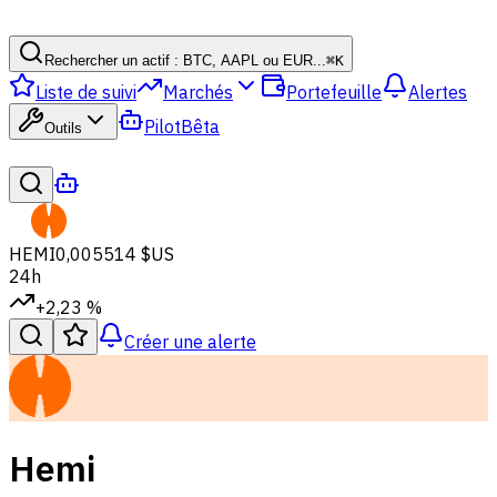
Rechercher un actif : BTC, AAPL ou EUR...
⌘
K
Liste de suivi
Marchés
Portefeuille
Alertes
Pilot
Bêta
Outils
HEMI
0,005514 $US
24h
+2,23 %
Créer une alerte
Hemi