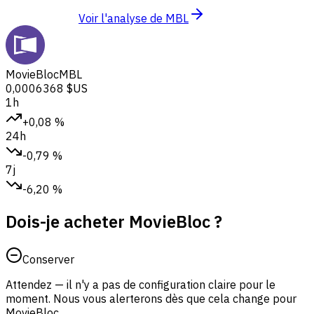
Voir l'analyse de MBL
MovieBloc
MBL
0,0006368 $US
1h
+0,08 %
24h
-0,79 %
7j
-6,20 %
Dois-je acheter MovieBloc ?
Conserver
Attendez — il n'y a pas de configuration claire pour le
moment. Nous vous alerterons dès que cela change pour
MovieBloc.