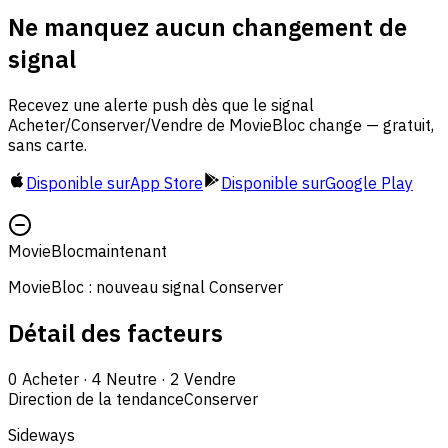
Ne manquez aucun changement de
signal
Recevez une alerte push dès que le signal
Acheter/Conserver/Vendre de MovieBloc change — gratuit,
sans carte.
Disponible sur
App Store
Disponible sur
Google Play
MovieBloc
maintenant
MovieBloc : nouveau signal Conserver
Détail des facteurs
0
Acheter
·
4
Neutre
·
2
Vendre
Direction de la tendance
Conserver
Sideways