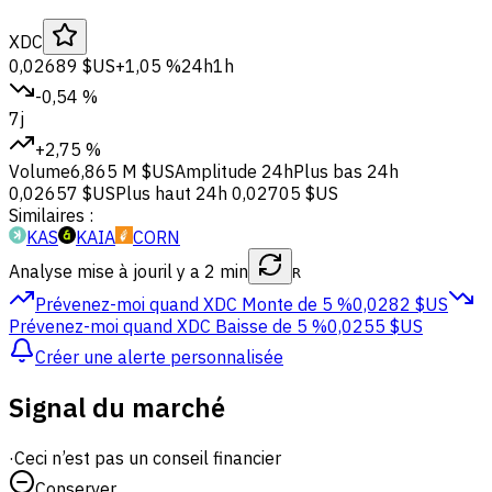
XDC
0,02689 $US
+1,05 %
24h
1h
-0,54 %
7j
+2,75 %
Volume
6,865 M $US
Amplitude 24h
Plus bas 24h
0,02657 $US
Plus haut 24h
0,02705 $US
Similaires :
KAS
KAIA
CORN
Analyse mise à jour
il y a 2 min
R
Prévenez-moi quand XDC
Monte de 5 %
0,0282 $US
Prévenez-moi quand XDC
Baisse de 5 %
0,0255 $US
Créer une alerte personnalisée
Signal du marché
·
Ceci n’est pas un conseil financier
Conserver