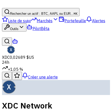
Rechercher un actif : BTC, AAPL ou EUR...
⌘
K
Liste de suivi
Marchés
Portefeuille
Alertes
Pilot
Bêta
Outils
XDC
0,02689 $US
24h
+1,05 %
Créer une alerte
XDC Network