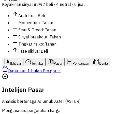
Keyakinan sinyal
82%
2 beli · 4 netral · 0 jual
Arah tren
:
Beli
Momentum
:
Tahan
Fear & Greed
:
Tahan
Sinyal breakout
:
Tahan
Tingkat risiko
:
Tahan
Fase siklus
:
Beli
Ikhtisar
Teknikal
Pasar
Pendanaan
Berita
Dapatkan 1 bulan Pro gratis
Intelijen Pasar
Analisis bertenaga AI untuk Aster (ASTER)
Menganalisis pergerakan harga