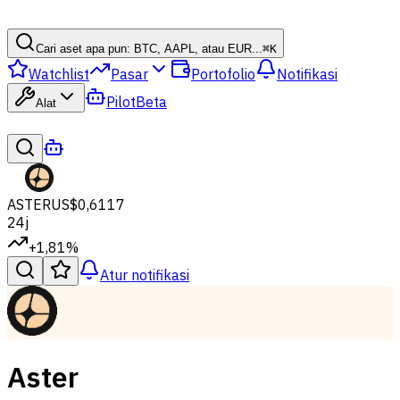
Cari aset apa pun: BTC, AAPL, atau EUR...
⌘
K
Watchlist
Pasar
Portofolio
Notifikasi
Pilot
Beta
Alat
ASTER
US$0,6117
24j
+1,81%
Atur notifikasi
Aster