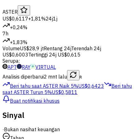
ASTER
US$0,6117
+1,81%
24j
1j
+0,24%
7h
+1,83%
Volume
US$28,9 jt
Rentang 24j
Terendah 24j
US$0,6003
Tertinggi 24j
US$0,615
Serupa:
APT
RAY
VIRTUAL
Analisis diperbarui
2 mnt lalu
R
Beri tahu saat ASTER
Naik 5%
US$0,6423
Beri tahu
saat ASTER
Turun 5%
US$0,5811
Buat notifikasi khusus
Sinyal
·
Bukan nasihat keuangan
Tahan