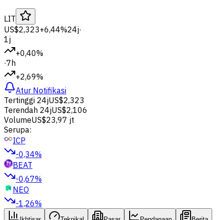
LIT
US$2,323
+6,44%
24j
·
1j
+0,40%
·
7h
+2,69%
Atur Notifikasi
Tertinggi 24j
US$2,323
Terendah 24j
US$2,106
Volume
US$23,97 jt
Serupa:
ICP
-0,34%
BEAT
-0,67%
NEO
-1,26%
Ikhtisar
Teknikal
Pasar
Pendanaan
Berita