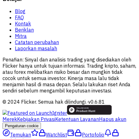
Blog
FAQ
Kontak
Beriklan
Mitra
Catatan perubahan
Laporkan masalah
Penafian:
Sinyal dan analisis trading yang disediakan oleh
Flicker hanya untuk tujuan informasi. Trading kripto, saham,
atau forex melibatkan risiko besar dan mungkin tidak
cocok untuk semua investor. Kinerja masa lalu tidak
menjamin hasil di masa depan. Selalu lakukan riset Anda
sendiri sebelum mengambil keputusan investasi.
© 2024 Flicker. Semua hak dilindungi.
·
v
0.6.81
Merek
Kebijakan Privasi
Ketentuan Layanan
Hapus akun
Pengaturan cookie
Temukan
Watchlist
Portofolio