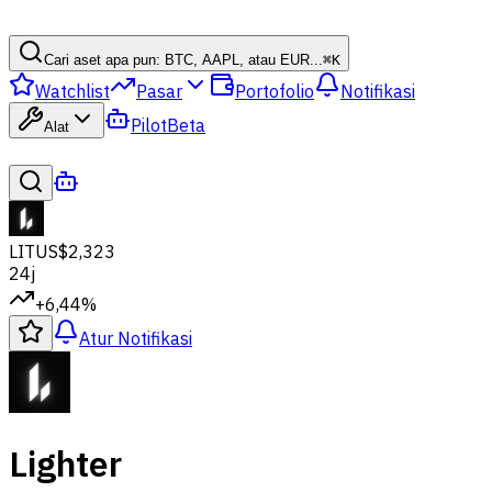
Cari aset apa pun: BTC, AAPL, atau EUR...
⌘
K
Watchlist
Pasar
Portofolio
Notifikasi
Pilot
Beta
Alat
LIT
US$2,323
24j
+6,44%
Atur Notifikasi
Lighter