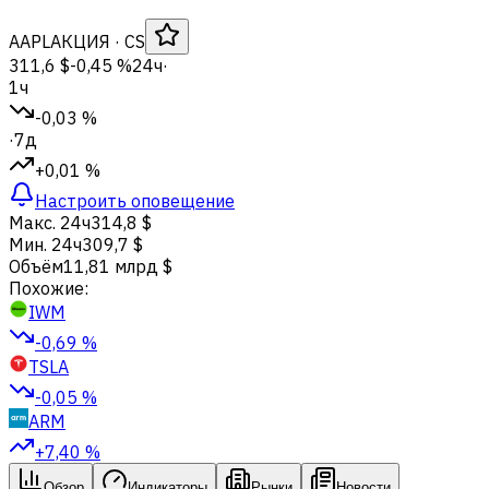
AAPL
АКЦИЯ
· CS
311,6 $
-0,45 %
24ч
·
1ч
-0,03 %
·
7д
+0,01 %
Настроить оповещение
Макс. 24ч
314,8 $
Мин. 24ч
309,7 $
Объём
11,81 млрд $
Похожие:
IWM
-0,69 %
TSLA
-0,05 %
ARM
+7,40 %
Обзор
Индикаторы
Рынки
Новости