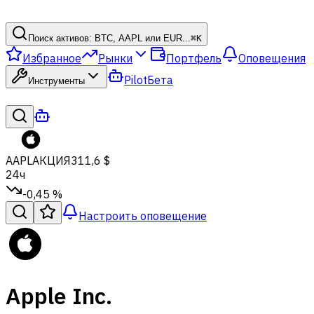
Поиск активов: BTC, AAPL или EUR...
⌘
K
Избранное
Рынки
Портфель
Оповещения
Pilot
Бета
Инструменты
AAPL
АКЦИЯ
311,6 $
24ч
-0,45 %
Настроить оповещение
Apple Inc.