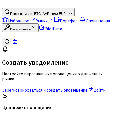
Поиск активов: BTC, AAPL или EUR...
⌘
K
Избранное
Рынки
Портфель
Оповещения
Pilot
Бета
Инструменты
Создать уведомление
Настройте персональные оповещения о движениях
рынка
Зарегистрироваться и создать оповещение
Войти
Ценовые оповещения