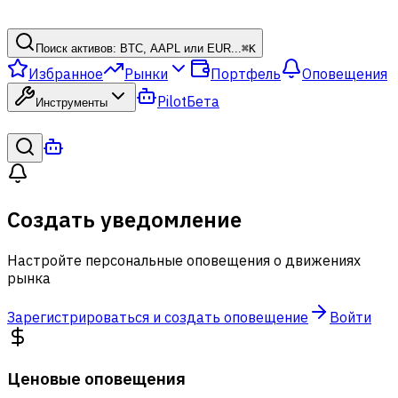
Поиск активов: BTC, AAPL или EUR...
⌘
K
Избранное
Рынки
Портфель
Оповещения
Pilot
Бета
Инструменты
Создать уведомление
Настройте персональные оповещения о движениях
рынка
Зарегистрироваться и создать оповещение
Войти
Ценовые оповещения