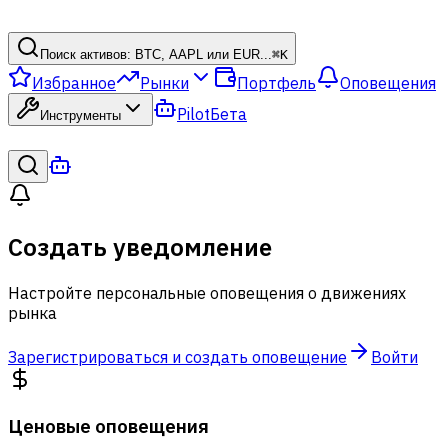
Поиск активов: BTC, AAPL или EUR...
⌘
K
Избранное
Рынки
Портфель
Оповещения
Pilot
Бета
Инструменты
Создать уведомление
Настройте персональные оповещения о движениях
рынка
Зарегистрироваться и создать оповещение
Войти
Ценовые оповещения