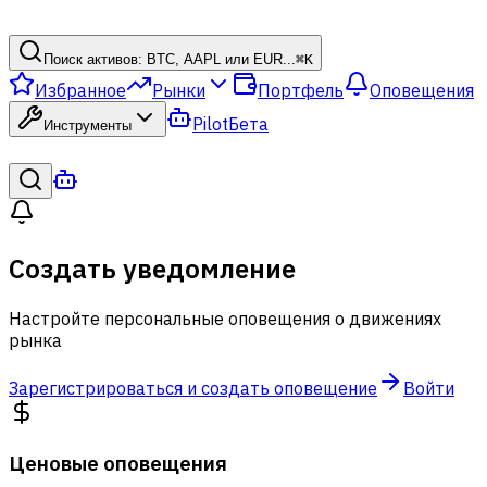
Поиск активов: BTC, AAPL или EUR...
⌘
K
Избранное
Рынки
Портфель
Оповещения
Pilot
Бета
Инструменты
Создать уведомление
Настройте персональные оповещения о движениях
рынка
Зарегистрироваться и создать оповещение
Войти
Ценовые оповещения