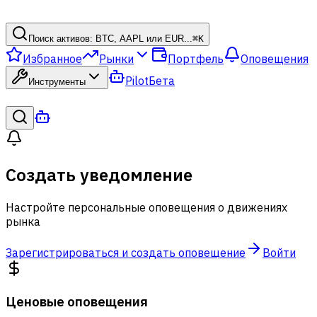
Поиск активов: BTC, AAPL или EUR...
⌘
K
Избранное
Рынки
Портфель
Оповещения
Pilot
Бета
Инструменты
Создать уведомление
Настройте персональные оповещения о движениях
рынка
Зарегистрироваться и создать оповещение
Войти
Ценовые оповещения