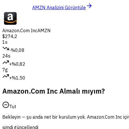
AMZN Analizini Görüntüle
Amazon.Com Inc
AMZN
$274,2
1s
-%0,08
24s
+%0,82
7g
+%1,50
Amazon.Com Inc Almalı mıyım?
Tut
Bekleyin — şu anda net bir kurulum yok. Amazon.Com Inc için 
şimdi güncellendi