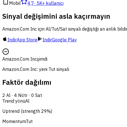
Mobil
4,7
·
5K+ kullanıcı
Sinyal değişimini asla kaçırmayın
Amazon.Com Inc için Al/Tut/Sat sinyali değiştiği an anlık bild
İndir
App Store
İndir
Google Play
Amazon.Com Inc
şimdi
Amazon.Com Inc: yeni Tut sinyali
Faktör dağılımı
2
Al
·
4
Nötr
·
0
Sat
Trend yönü
Al
Uptrend (strength 29%)
Momentum
Tut