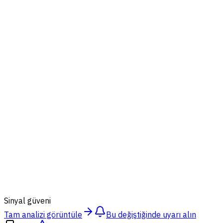
83
%
Sinyal güveni
Tam analizi görüntüle
Bu değiştiğinde uyarı alın