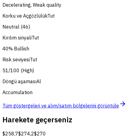
Decelerating, Weak quality
Korku ve Açgözlülük
Tut
Neutral (46)
Kırılım sinyali
Tut
40% Bullish
Risk seviyesi
Tut
51/100 (High)
Döngü aşaması
Al
Accumulation
Tüm göstergeleri ve alım/satım bölgelerini görüntüle
Harekete geçerseniz
$258,7
$274,2
$270