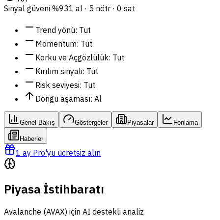
Sinyal güveni
%93
1 al · 5 nötr · 0 sat
Trend yönü
:
Tut
Momentum
:
Tut
Korku ve Açgözlülük
:
Tut
Kırılım sinyali
:
Tut
Risk seviyesi
:
Tut
Döngü aşaması
:
Al
Genel Bakış
Göstergeler
Piyasalar
Fonlama
Haberler
1 ay Pro'yu ücretsiz alın
Piyasa İstihbaratı
Avalanche (AVAX) için AI destekli analiz