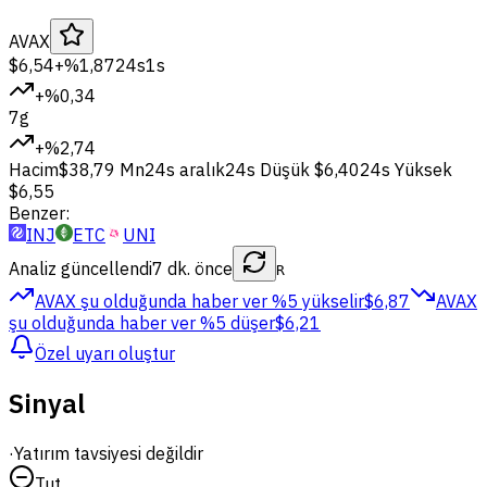
AVAX
$6,54
+%1,87
24s
1s
+%0,34
7g
+%2,74
Hacim
$38,79 Mn
24s aralık
24s Düşük
$6,40
24s Yüksek
$6,55
Benzer:
INJ
ETC
UNI
Analiz güncellendi
7 dk. önce
R
AVAX şu olduğunda haber ver
%5 yükselir
$6,87
AVAX
şu olduğunda haber ver
%5 düşer
$6,21
Özel uyarı oluştur
Sinyal
·
Yatırım tavsiyesi değildir
Tut