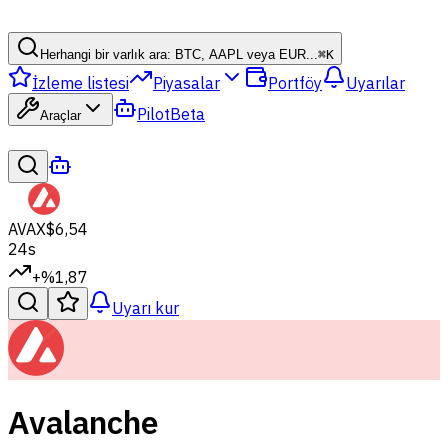
Herhangi bir varlık ara: BTC, AAPL veya EUR...
⌘
K
İzleme listesi
Piyasalar
Portföy
Uyarılar
Pilot
Beta
Araçlar
AVAX
$6,54
24s
+%1,87
Uyarı kur
Avalanche