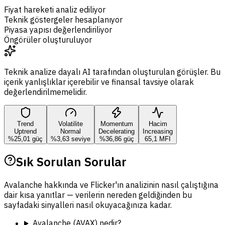
Fiyat hareketi analiz ediliyor
Teknik göstergeler hesaplanıyor
Piyasa yapısı değerlendiriliyor
Öngörüler oluşturuluyor
Teknik analize dayalı AI tarafından oluşturulan görüşler. Bu
içerik yanlışlıklar içerebilir ve finansal tavsiye olarak
değerlendirilmemelidir.
Trend
Volatilite
Momentum
Hacim
Uptrend
Normal
Decelerating
Increasing
%25,01 güç
%3,63 seviye
%36,86 güç
65,1 MFI
Sık Sorulan Sorular
Avalanche hakkında ve Flicker'ın analizinin nasıl çalıştığına
dair kısa yanıtlar — verilerin nereden geldiğinden bu
sayfadaki sinyalleri nasıl okuyacağınıza kadar.
Avalanche (AVAX) nedir?