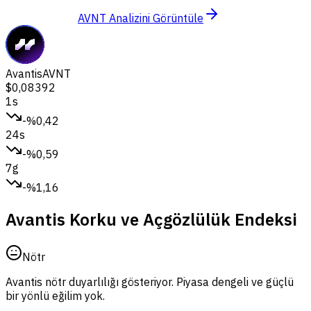
AVNT Analizini Görüntüle
Avantis
AVNT
$0,08392
1s
-%0,42
24s
-%0,59
7g
-%1,16
Avantis Korku ve Açgözlülük Endeksi
Nötr
Avantis nötr duyarlılığı gösteriyor.
Piyasa dengeli ve güçlü
bir yönlü eğilim yok.