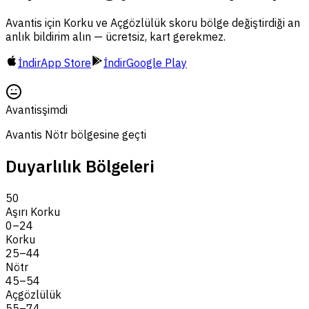
Avantis için Korku ve Açgözlülük skoru bölge değiştirdiği an
anlık bildirim alın — ücretsiz, kart gerekmez.
İndir
App Store
İndir
Google Play
Avantis
şimdi
Avantis Nötr bölgesine geçti
Duyarlılık Bölgeleri
50
Aşırı Korku
0
–
24
Korku
25
–
44
Nötr
45
–
54
Açgözlülük
55
–
74