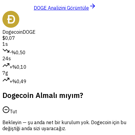
DOGE Analizini Görüntüle
Dogecoin
DOGE
$0,07
1s
-%0,50
24s
+%0,10
7g
+%0,49
Dogecoin Almalı mıyım?
Tut
Bekleyin — şu anda net bir kurulum yok. Dogecoin için bu
değiştiği anda sizi uyaracağız.