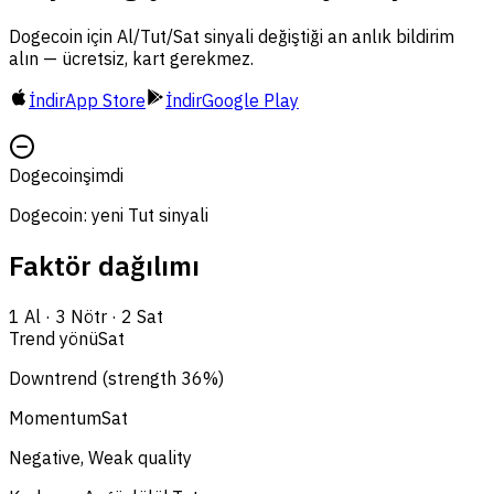
Dogecoin için Al/Tut/Sat sinyali değiştiği an anlık bildirim
alın — ücretsiz, kart gerekmez.
İndir
App Store
İndir
Google Play
Dogecoin
şimdi
Dogecoin: yeni Tut sinyali
Faktör dağılımı
1
Al
·
3
Nötr
·
2
Sat
Trend yönü
Sat
Downtrend (strength 36%)
Momentum
Sat
Negative, Weak quality