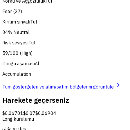
Korku ve Açgözlülük
Tut
Fear (27)
Kırılım sinyali
Tut
34% Neutral
Risk seviyesi
Tut
59/100 (High)
Döngü aşaması
Al
Accumulation
Tüm göstergeleri ve alım/satım bölgelerini görüntüle
Harekete geçerseniz
$0,06701
$0,07
$0,06904
Long kurulumu
Giriş Aralığı