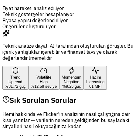
Fiyat hareketi analiz ediliyor
Teknik göstergeler hesaplanıyor
Piyasa yapısı değerlendiriliyor
Öngörüler oluşturuluyor
Teknik analize dayalı AI tarafından oluşturulan görüşler. Bu
içerik yanlışlıklar içerebilir ve finansal tavsiye olarak
değerlendirilmemelidir.
Trend
Volatilite
Momentum
Hacim
Uptrend
High
Negative
Increasing
%31,72 güç
%12,58 seviye
%9,25 güç
61 MFI
Sık Sorulan Sorular
Hemi hakkında ve Flicker'ın analizinin nasıl çalıştığına dair
kısa yanıtlar — verilerin nereden geldiğinden bu sayfadaki
sinyalleri nasıl okuyacağınıza kadar.