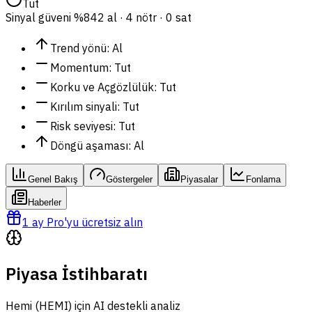
Tut
Sinyal güveni
%84
2 al · 4 nötr · 0 sat
Trend yönü
:
Al
Momentum
:
Tut
Korku ve Açgözlülük
:
Tut
Kırılım sinyali
:
Tut
Risk seviyesi
:
Tut
Döngü aşaması
:
Al
Genel Bakış
Göstergeler
Piyasalar
Fonlama
Haberler
1 ay Pro'yu ücretsiz alın
Piyasa İstihbaratı
Hemi (HEMI) için AI destekli analiz