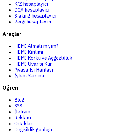
K/Z hesaplayıcı
DCA hesaplayıcı
Staking hesaplayıcı
Vergi hesaplayıcı
Araçlar
HEMI Almalı mıyım?
HEMI Kırılımı
HEMI Korku ve Açgözlülük
HEMI Uyarısı Kur
Piyasa Isı Haritası
İşlem Yardımı
Öğren
Blog
SSS
İletişim
Reklam
Ortaklar
Değişiklik günlüğü