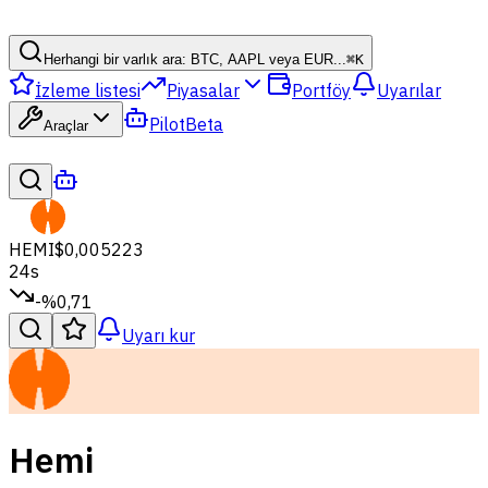
Herhangi bir varlık ara: BTC, AAPL veya EUR...
⌘
K
İzleme listesi
Piyasalar
Portföy
Uyarılar
Pilot
Beta
Araçlar
HEMI
$0,005223
24s
-%0,71
Uyarı kur
Hemi