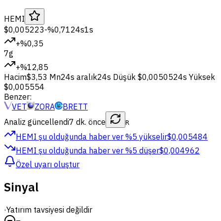
HEMI
$0,005223
-%0,71
24s
1s
+%0,35
7g
+%12,85
Hacim
$3,53 Mn
24s aralık
24s Düşük
$0,00505
24s Yüksek
$0,005554
Benzer:
VET
ZORA
BRETT
Analiz güncellendi
7 dk. önce
R
HEMI şu olduğunda haber ver
%5 yükselir
$0,005484
HEMI şu olduğunda haber ver
%5 düşer
$0,004962
Özel uyarı oluştur
Sinyal
·
Yatırım tavsiyesi değildir