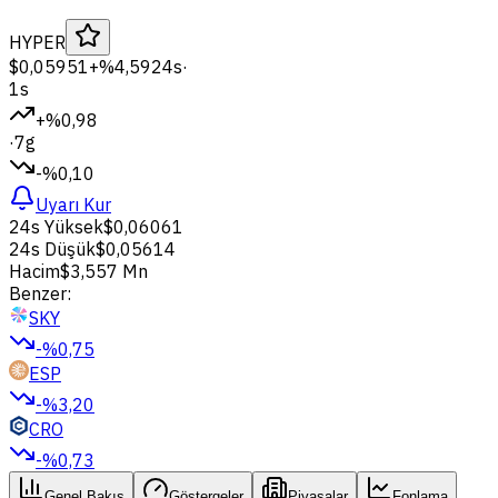
HYPER
$0,05951
+%4,59
24s
·
1s
+%0,98
·
7g
-%0,10
Uyarı Kur
24s Yüksek
$0,06061
24s Düşük
$0,05614
Hacim
$3,557 Mn
Benzer:
SKY
-%0,75
ESP
-%3,20
CRO
-%0,73
Genel Bakış
Göstergeler
Piyasalar
Fonlama