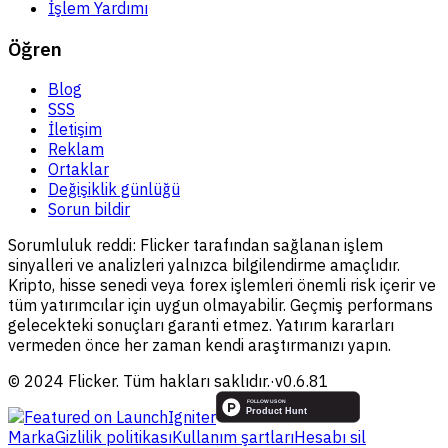
İşlem Yardımı
Öğren
Blog
SSS
İletişim
Reklam
Ortaklar
Değişiklik günlüğü
Sorun bildir
Sorumluluk reddi:
Flicker tarafından sağlanan işlem
sinyalleri ve analizleri yalnızca bilgilendirme amaçlıdır.
Kripto, hisse senedi veya forex işlemleri önemli risk içerir ve
tüm yatırımcılar için uygun olmayabilir. Geçmiş performans
gelecekteki sonuçları garanti etmez. Yatırım kararları
vermeden önce her zaman kendi araştırmanızı yapın.
© 2024 Flicker. Tüm hakları saklıdır.
·
v
0.6.81
Marka
Gizlilik politikası
Kullanım şartları
Hesabı sil