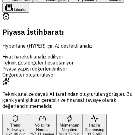
Haberler
Piyasa İstihbaratı
Hyperlane (HYPER) için AI destekli analiz
Fiyat hareketi analiz ediliyor
Teknik göstergeler hesaplanıyor
Piyasa yapısı değerlendiriliyor
Öngörüler oluşturuluyor
Teknik analize dayalı AI tarafından oluşturulan görüşler. Bu
içerik yanlışlıklar içerebilir ve finansal tavsiye olarak
değerlendirilmemelidir.
Trend
Volatilite
Momentum
Hacim
Sideways
Normal
Negative
Decreasing
%24,40 güç
%7,11 seviye
%14,32 güç
33,2 MFI