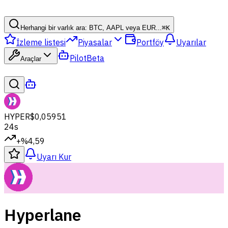
Herhangi bir varlık ara: BTC, AAPL veya EUR...
⌘
K
İzleme listesi
Piyasalar
Portföy
Uyarılar
Pilot
Beta
Araçlar
HYPER
$0,05951
24s
+%4,59
Uyarı Kur
Hyperlane