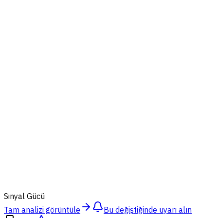
88
%
Sinyal Gücü
Tam analizi görüntüle
Bu değiştiğinde uyarı alın