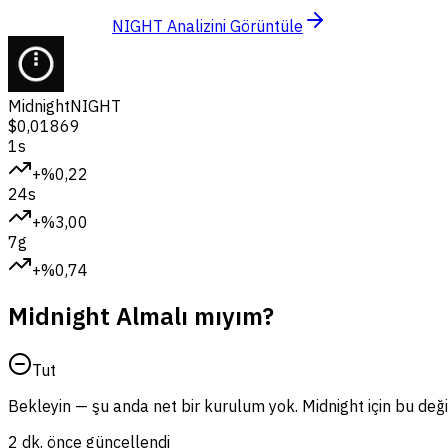
NIGHT Analizini Görüntüle
Midnight
NIGHT
$0,01869
1s
+%0,22
24s
+%3,00
7g
+%0,74
Midnight Almalı mıyım?
Tut
Bekleyin — şu anda net bir kurulum yok. Midnight için bu değiş
2 dk. önce güncellendi