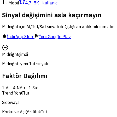
Mobil
4,7
·
5K+ kullanıcı
Sinyal değişimini asla kaçırmayın
Midnight için Al/Tut/Sat sinyali değiştiği an anlık bildirim alı
İndir
App Store
İndir
Google Play
Midnight
şimdi
Midnight: yeni Tut sinyali
Faktör Dağılımı
1
Al
·
4
Nötr
·
1
Sat
Trend Yönü
Tut
Sideways
Korku ve Açgözlülük
Tut