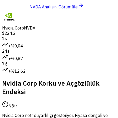
NVDA Analizini Görüntüle
Nvidia Corp
NVDA
$224,2
1s
+%0,04
24s
+%0,87
7g
+%12,62
Nvidia Corp Korku ve Açgözlülük
Endeksi
Nötr
Nvidia Corp nötr duyarlılığı gösteriyor.
Piyasa dengeli ve