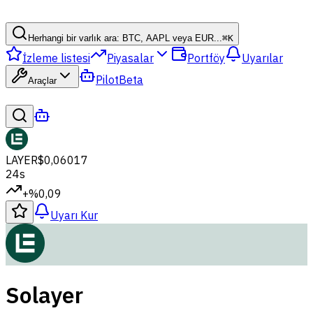
Herhangi bir varlık ara: BTC, AAPL veya EUR...
⌘
K
İzleme listesi
Piyasalar
Portföy
Uyarılar
Pilot
Beta
Araçlar
LAYER
$0,06017
24s
+%0,09
Uyarı Kur
Solayer