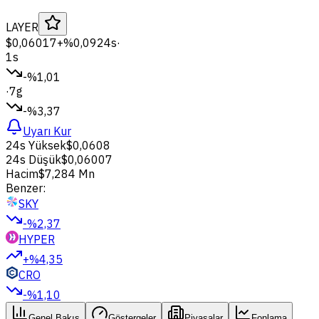
LAYER
$0,06017
+%0,09
24s
·
1s
-%1,01
·
7g
-%3,37
Uyarı Kur
24s Yüksek
$0,0608
24s Düşük
$0,06007
Hacim
$7,284 Mn
Benzer:
SKY
-%2,37
HYPER
+%4,35
CRO
-%1,10
Genel Bakış
Göstergeler
Piyasalar
Fonlama