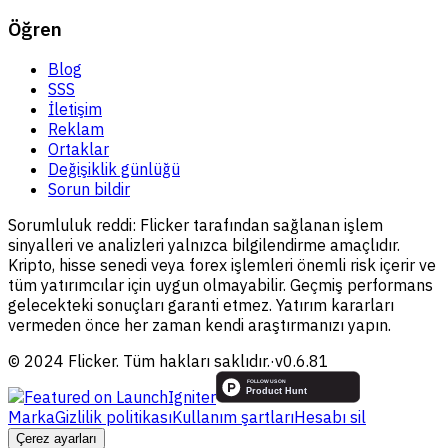
Öğren
Blog
SSS
İletişim
Reklam
Ortaklar
Değişiklik günlüğü
Sorun bildir
Sorumluluk reddi:
Flicker tarafından sağlanan işlem
sinyalleri ve analizleri yalnızca bilgilendirme amaçlıdır.
Kripto, hisse senedi veya forex işlemleri önemli risk içerir ve
tüm yatırımcılar için uygun olmayabilir. Geçmiş performans
gelecekteki sonuçları garanti etmez. Yatırım kararları
vermeden önce her zaman kendi araştırmanızı yapın.
© 2024 Flicker. Tüm hakları saklıdır.
·
v
0.6.81
Marka
Gizlilik politikası
Kullanım şartları
Hesabı sil
Çerez ayarları