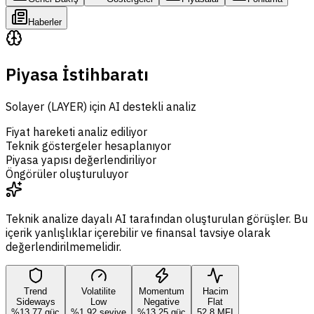
Haberler
Piyasa İstihbaratı
Solayer (LAYER) için AI destekli analiz
Fiyat hareketi analiz ediliyor
Teknik göstergeler hesaplanıyor
Piyasa yapısı değerlendiriliyor
Öngörüler oluşturuluyor
Teknik analize dayalı AI tarafından oluşturulan görüşler. Bu
içerik yanlışlıklar içerebilir ve finansal tavsiye olarak
değerlendirilmemelidir.
Trend
Volatilite
Momentum
Hacim
Sideways
Low
Negative
Flat
%13,77 güç
%1,92 seviye
%13,25 güç
52,8 MFI