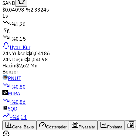
SAND
$0,04098
-%2,33
24s
·
1s
-%1,20
·
7g
-%0,15
Uyarı Kur
24s Yüksek
$0,04186
24s Düşük
$0,04098
Hacim
$2,62 Mn
Benzer:
PNUT
-%0,80
MIRA
-%0,86
SQD
+%6,14
Genel Bakış
Göstergeler
Piyasalar
Fonlama