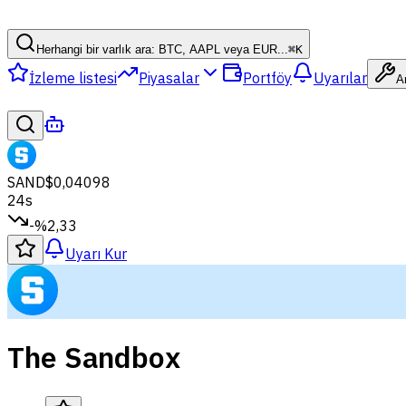
Herhangi bir varlık ara: BTC, AAPL veya EUR...
⌘
K
İzleme listesi
Piyasalar
Portföy
Uyarılar
A
SAND
$0,04098
24s
-%2,33
Uyarı Kur
The Sandbox