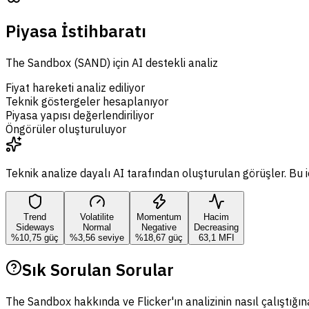
Piyasa İstihbaratı
The Sandbox (SAND) için AI destekli analiz
Fiyat hareketi analiz ediliyor
Teknik göstergeler hesaplanıyor
Piyasa yapısı değerlendiriliyor
Öngörüler oluşturuluyor
Teknik analize dayalı AI tarafından oluşturulan görüşler. Bu iç
Trend
Volatilite
Momentum
Hacim
Sideways
Normal
Negative
Decreasing
%10,75 güç
%3,56 seviye
%18,67 güç
63,1 MFI
Sık Sorulan Sorular
The Sandbox hakkında ve Flicker'ın analizinin nasıl çalıştığın