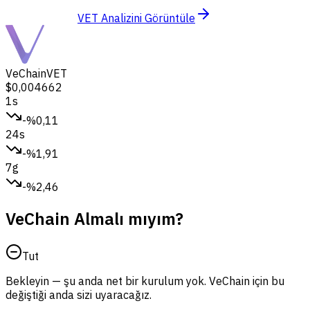
VET Analizini Görüntüle
VeChain
VET
$0,004662
1s
-%0,11
24s
-%1,91
7g
-%2,46
VeChain Almalı mıyım?
Tut
Bekleyin — şu anda net bir kurulum yok. VeChain için bu
değiştiği anda sizi uyaracağız.