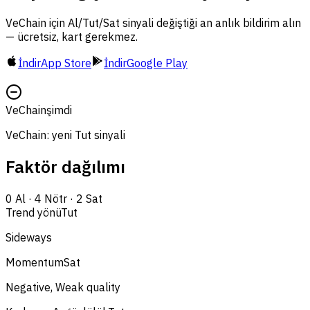
VeChain için Al/Tut/Sat sinyali değiştiği an anlık bildirim alın
— ücretsiz, kart gerekmez.
İndir
App Store
İndir
Google Play
VeChain
şimdi
VeChain: yeni Tut sinyali
Faktör dağılımı
0
Al
·
4
Nötr
·
2
Sat
Trend yönü
Tut
Sideways
Momentum
Sat
Negative, Weak quality