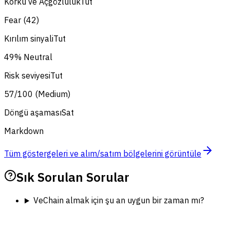
Korku ve Açgözlülük
Tut
Fear (42)
Kırılım sinyali
Tut
49% Neutral
Risk seviyesi
Tut
57/100 (Medium)
Döngü aşaması
Sat
Markdown
Tüm göstergeleri ve alım/satım bölgelerini görüntüle
Sık Sorulan Sorular
VeChain almak için şu an uygun bir zaman mı?