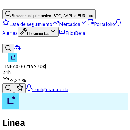
Buscar cualquier activo: BTC, AAPL o EUR...
⌘
K
Lista de seguimiento
Mercados
Portafolio
Alertas
Pilot
Beta
Herramientas
LINEA
0,002197 US$
24h
-2,27 %
Configurar alerta
Linea