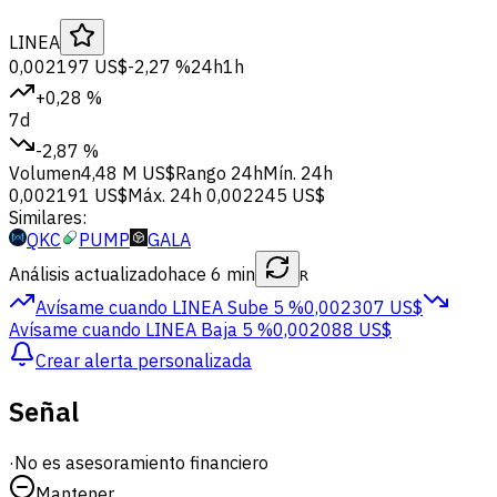
LINEA
0,002197 US$
-2,27 %
24h
1h
+0,28 %
7d
-2,87 %
Volumen
4,48 M US$
Rango 24h
Mín. 24h
0,002191 US$
Máx. 24h
0,002245 US$
Similares:
QKC
PUMP
GALA
Análisis actualizado
hace 6 min
R
Avísame cuando LINEA
Sube 5 %
0,002307 US$
Avísame cuando LINEA
Baja 5 %
0,002088 US$
Crear alerta personalizada
Señal
·
No es asesoramiento financiero
Mantener