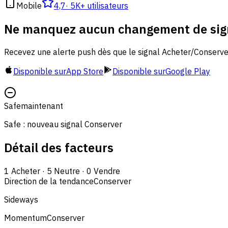
Mobile
4,7
·
5K+ utilisateurs
Ne manquez aucun changement de sig
Recevez une alerte push dès que le signal Acheter/Conserve
Disponible sur
App Store
Disponible sur
Google Play
Safe
maintenant
Safe : nouveau signal Conserver
Détail des facteurs
1
Acheter
·
5
Neutre
·
0
Vendre
Direction de la tendance
Conserver
Sideways
Momentum
Conserver