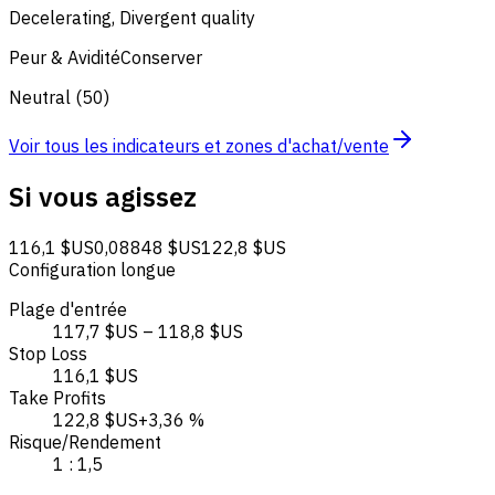
Decelerating, Divergent quality
Peur & Avidité
Conserver
Neutral (50)
Voir tous les indicateurs et zones d'achat/vente
Si vous agissez
116,1 $US
0,08848 $US
122,8 $US
Configuration longue
Plage d'entrée
117,7 $US – 118,8 $US
Stop Loss
116,1 $US
Take Profits
122,8 $US
+3,36 %
Risque/Rendement
1 : 1,5