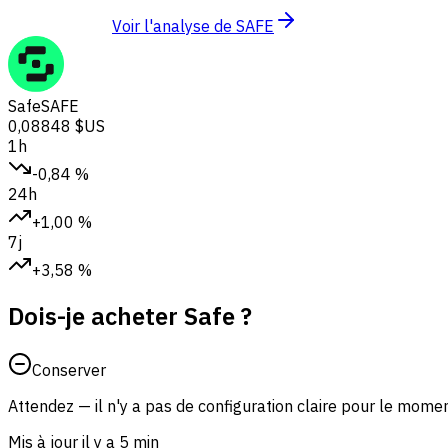
Voir l'analyse de SAFE
Safe
SAFE
0,08848 $US
1h
-0,84 %
24h
+1,00 %
7j
+3,58 %
Dois-je acheter Safe ?
Conserver
Attendez — il n'y a pas de configuration claire pour le mom
Mis à jour il y a 5 min