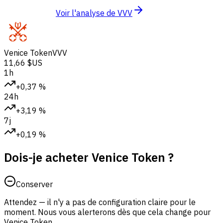
Voir l'analyse de VVV
Venice Token
VVV
11,66 $US
1h
+0,37 %
24h
+3,19 %
7j
+0,19 %
Dois-je acheter Venice Token ?
Conserver
Attendez — il n'y a pas de configuration claire pour le
moment. Nous vous alerterons dès que cela change pour
Venice Token.