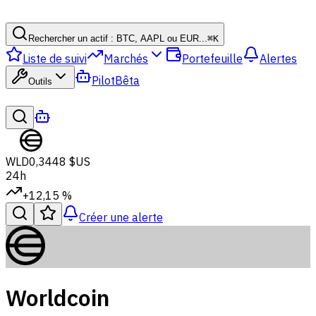
Rechercher un actif : BTC, AAPL ou EUR...
⌘
K
Liste de suivi
Marchés
Portefeuille
Alertes
Pilot
Bêta
Outils
WLD
0,3448 $US
24h
+12,15 %
Créer une alerte
Worldcoin