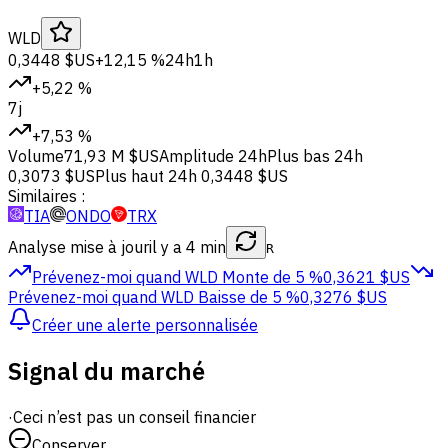
WLD
0,3448 $US
+12,15 %
24h
1h
+5,22 %
7j
+7,53 %
Volume
71,93 M $US
Amplitude 24h
Plus bas 24h
0,3073 $US
Plus haut 24h
0,3448 $US
Similaires :
TIA
ONDO
TRX
Analyse mise à jour
il y a 4 min
R
Prévenez-moi quand WLD
Monte de 5 %
0,3621 $US
Prévenez-moi quand WLD
Baisse de 5 %
0,3276 $US
Créer une alerte personnalisée
Signal du marché
·
Ceci n’est pas un conseil financier
Conserver