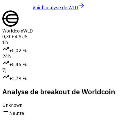
Voir l'analyse de WLD
Worldcoin
WLD
0,3064 $US
1h
+0,02 %
24h
+0,46 %
7j
+1,79 %
Analyse de breakout de Worldcoin
Unknown
Neutre