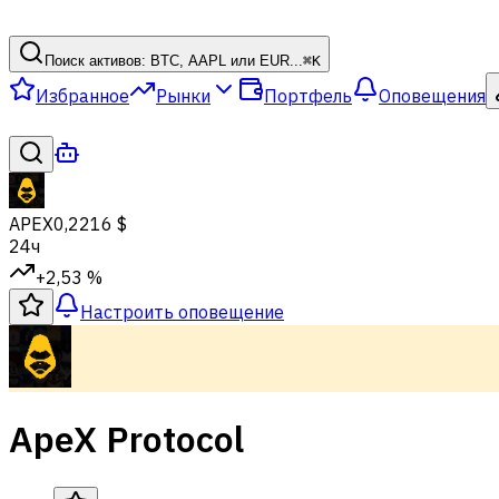
Поиск активов: BTC, AAPL или EUR...
⌘
K
Избранное
Рынки
Портфель
Оповещения
APEX
0,2216 $
24ч
+2,53 %
Настроить оповещение
ApeX Protocol