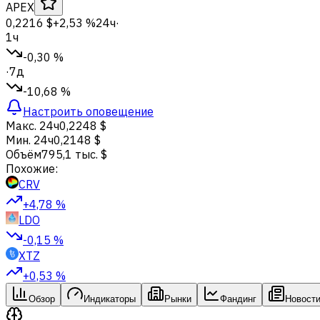
APEX
0,2216 $
+2,53 %
24ч
·
1ч
-0,30 %
·
7д
-10,68 %
Настроить оповещение
Макс. 24ч
0,2248 $
Мин. 24ч
0,2148 $
Объём
795,1 тыс. $
Похожие:
CRV
+4,78 %
LDO
-0,15 %
XTZ
+0,53 %
Обзор
Индикаторы
Рынки
Фандинг
Новост