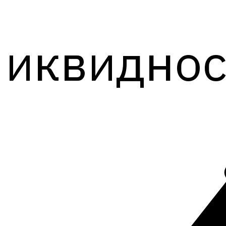
иквиднос