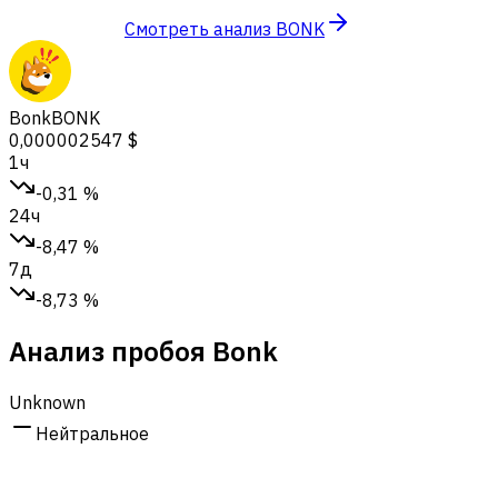
Смотреть анализ BONK
Bonk
BONK
0,000002547 $
1ч
-0,31 %
24ч
-8,47 %
7д
-8,73 %
Анализ пробоя Bonk
Unknown
Нейтральное