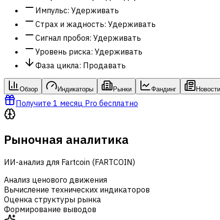
Импульс
:
Удерживать
Страх и жадность
:
Удерживать
Сигнал пробоя
:
Удерживать
Уровень риска
:
Удерживать
Фаза цикла
:
Продавать
Обзор
Индикаторы
Рынки
Фандинг
Новост
Получите 1 месяц Pro бесплатно
Рыночная аналитика
ИИ-анализ для Fartcoin (FARTCOIN)
Анализ ценового движения
Вычисление технических индикаторов
Оценка структуры рынка
Формирование выводов