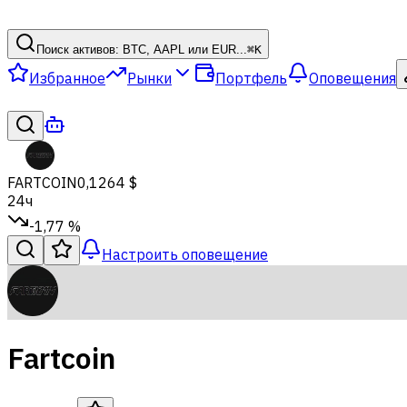
Поиск активов: BTC, AAPL или EUR...
⌘
K
Избранное
Рынки
Портфель
Оповещения
FARTCOIN
0,1264 $
24ч
-1,77 %
Настроить оповещение
Fartcoin