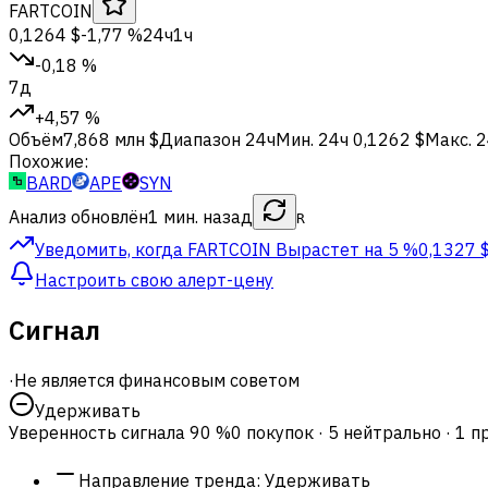
FARTCOIN
0,1264 $
-1,77 %
24ч
1ч
-0,18 %
7д
+4,57 %
Объём
7,868 млн $
Диапазон 24ч
Мин. 24ч
0,1262 $
Макс. 
Похожие:
BARD
APE
SYN
Анализ обновлён
1 мин. назад
R
Уведомить, когда FARTCOIN
Вырастет на 5 %
0,1327 
Настроить свою алерт-цену
Сигнал
·
Не является финансовым советом
Удерживать
Уверенность сигнала
90 %
0 покупок · 5 нейтрально · 1 
Направление тренда
:
Удерживать