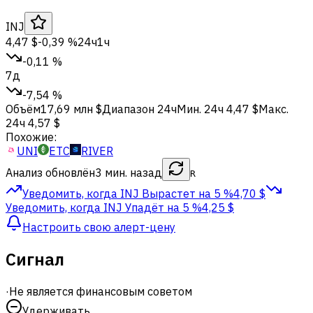
INJ
4,47 $
-0,39 %
24ч
1ч
-0,11 %
7д
-7,54 %
Объём
17,69 млн $
Диапазон 24ч
Мин. 24ч
4,47 $
Макс.
24ч
4,57 $
Похожие:
UNI
ETC
RIVER
Анализ обновлён
3 мин. назад
R
Уведомить, когда INJ
Вырастет на 5 %
4,70 $
Уведомить, когда INJ
Упадёт на 5 %
4,25 $
Настроить свою алерт-цену
Сигнал
·
Не является финансовым советом
Удерживать