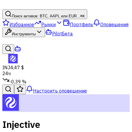
Поиск активов: BTC, AAPL или EUR...
⌘
K
Избранное
Рынки
Портфель
Оповещения
Pilot
Бета
Инструменты
INJ
4,47 $
24ч
-0,39 %
Настроить оповещение
Injective