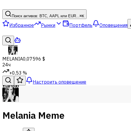
Поиск активов: BTC, AAPL или EUR...
⌘
K
Избранное
Рынки
Портфель
Оповещения
MELANIA
0,07596 $
24ч
+0,53 %
Настроить оповещение
Melania Meme