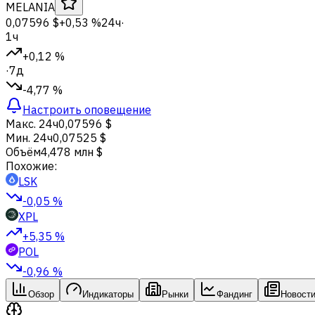
MELANIA
0,07596 $
+0,53 %
24ч
·
1ч
+0,12 %
·
7д
-4,77 %
Настроить оповещение
Макс. 24ч
0,07596 $
Мин. 24ч
0,07525 $
Объём
4,478 млн $
Похожие:
LSK
-0,05 %
XPL
+5,35 %
POL
-0,96 %
Обзор
Индикаторы
Рынки
Фандинг
Новост