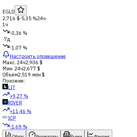
EGLD
2,716 $
-5,35 %
24ч
·
1ч
-0,36 %
·
7д
-1,07 %
Настроить оповещение
Макс. 24ч
2,906 $
Мин. 24ч
2,677 $
Объём
2,519 млн $
Похожие:
LIT
+9,27 %
RIVER
+11,46 %
ICP
-1,69 %
Обзор
Индикаторы
Рынки
Фандинг