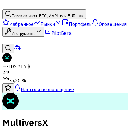
Поиск активов: BTC, AAPL или EUR...
⌘
K
Избранное
Рынки
Портфель
Оповещения
Pilot
Бета
Инструменты
EGLD
2,716 $
24ч
-5,35 %
Настроить оповещение
MultiversX