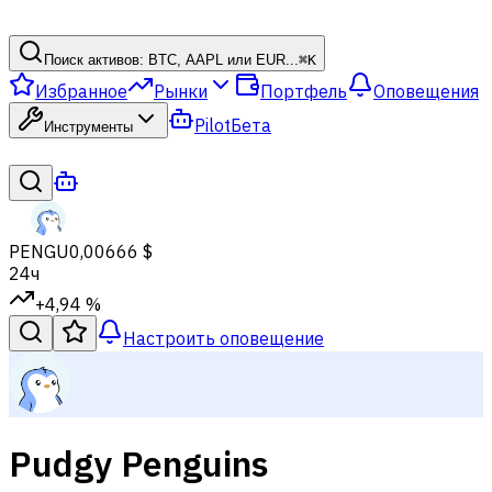
Поиск активов: BTC, AAPL или EUR...
⌘
K
Избранное
Рынки
Портфель
Оповещения
Pilot
Бета
Инструменты
PENGU
0,00666 $
24ч
+4,94 %
Настроить оповещение
Pudgy Penguins