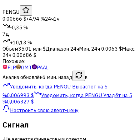
PENGU
0,00666 $
+4,94 %
24ч
1ч
-0,35 %
7д
+10,13 %
Объём
35,01 млн $
Диапазон 24ч
Мин. 24ч
0,0063 $
Макс.
24ч
0,00686 $
Похожие:
FLR
GMT
PAAL
Анализ обновлён
6 мин. назад
R
Уведомить, когда PENGU
Вырастет на 5
%
0,006993 $
Уведомить, когда PENGU
Упадёт на 5
%
0,006327 $
Настроить свою алерт-цену
Сигнал
·
Не является финансовым советом