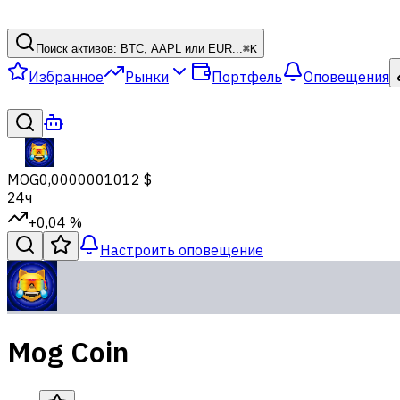
Поиск активов: BTC, AAPL или EUR...
⌘
K
Избранное
Рынки
Портфель
Оповещения
MOG
0,0000001012 $
24ч
+0,04 %
Настроить оповещение
Mog Coin