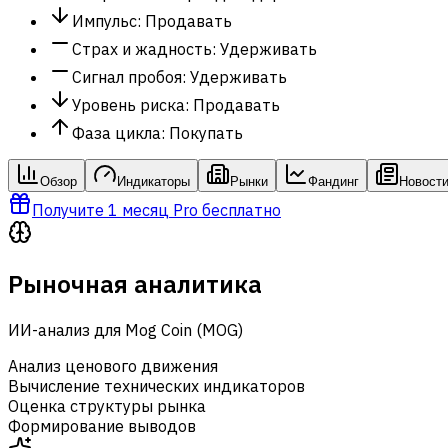
Импульс
:
Продавать
Страх и жадность
:
Удерживать
Сигнал пробоя
:
Удерживать
Уровень риска
:
Продавать
Фаза цикла
:
Покупать
Обзор
Индикаторы
Рынки
Фандинг
Новост
Получите 1 месяц Pro бесплатно
Рыночная аналитика
ИИ-анализ для Mog Coin (MOG)
Анализ ценового движения
Вычисление технических индикаторов
Оценка структуры рынка
Формирование выводов