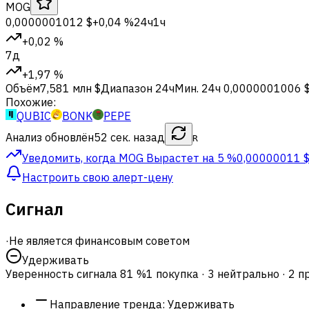
MOG
0,0000001012 $
+0,04 %
24ч
1ч
+0,02 %
7д
+1,97 %
Объём
7,581 млн $
Диапазон 24ч
Мин. 24ч
0,0000001006 
Похожие:
QUBIC
BONK
PEPE
Анализ обновлён
52 сек. назад
R
Уведомить, когда MOG
Вырастет на 5 %
0,00000011 
Настроить свою алерт-цену
Сигнал
·
Не является финансовым советом
Удерживать
Уверенность сигнала
81 %
1 покупка · 3 нейтрально · 2 
Направление тренда
:
Удерживать