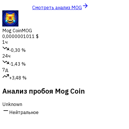
Смотреть анализ MOG
Mog Coin
MOG
0,0000001011 $
1ч
-0,30 %
24ч
-1,43 %
7д
+3,48 %
Анализ пробоя Mog Coin
Unknown
Нейтральное