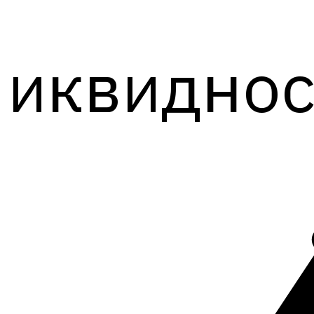
иквиднос