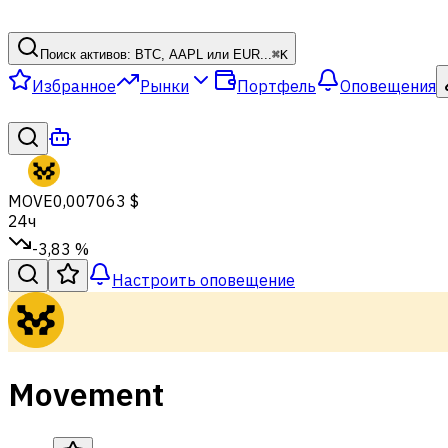
Поиск активов: BTC, AAPL или EUR...
⌘
K
Избранное
Рынки
Портфель
Оповещения
MOVE
0,007063 $
24ч
-3,83 %
Настроить оповещение
Movement