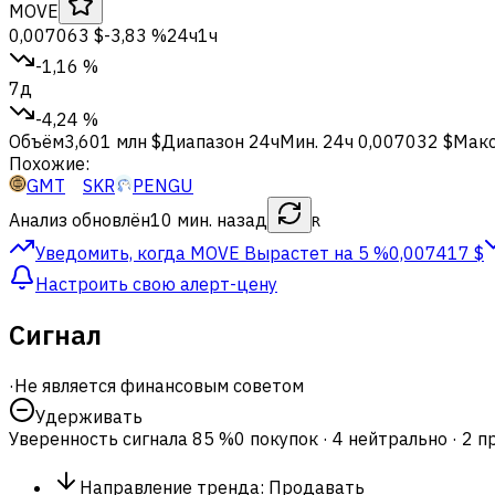
MOVE
0,007063 $
-3,83 %
24ч
1ч
-1,16 %
7д
-4,24 %
Объём
3,601 млн $
Диапазон 24ч
Мин. 24ч
0,007032 $
Макс
Похожие:
GMT
SKR
PENGU
Анализ обновлён
10 мин. назад
R
Уведомить, когда MOVE
Вырастет на 5 %
0,007417 $
Настроить свою алерт-цену
Сигнал
·
Не является финансовым советом
Удерживать
Уверенность сигнала
85 %
0 покупок · 4 нейтрально · 2 
Направление тренда
:
Продавать