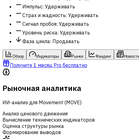
Импульс
:
Удерживать
Страх и жадность
:
Удерживать
Сигнал пробоя
:
Удерживать
Уровень риска
:
Удерживать
Фаза цикла
:
Продавать
Обзор
Индикаторы
Рынки
Фандинг
Новост
Получите 1 месяц Pro бесплатно
Рыночная аналитика
ИИ-анализ для Movement (MOVE)
Анализ ценового движения
Вычисление технических индикаторов
Оценка структуры рынка
Формирование выводов