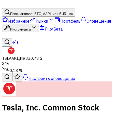
Поиск активов: BTC, AAPL или EUR...
⌘
K
Избранное
Рынки
Портфель
Оповещения
Pilot
Бета
Инструменты
TSLA
АКЦИЯ
330,78 $
24ч
-0,18 %
Настроить оповещение
Tesla, Inc. Common Stock