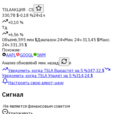
TSLA
АКЦИЯ
· CS
330,78 $
-0,18 %
24ч
1ч
+0,10 %
7д
+6,56 %
Объём
6,595 млн $
Диапазон 24ч
Мин. 24ч
313,45 $
Макс.
24ч
331,35 $
Похожие:
AAPL
GOOGL
IWM
Анализ обновлён
8 мин. назад
R
Уведомить, когда TSLA
Вырастет на 5 %
347,32 $
Уведомить, когда TSLA
Упадёт на 5 %
314,24 $
Настроить свою алерт-цену
Сигнал
·
Не является финансовым советом
Удерживать