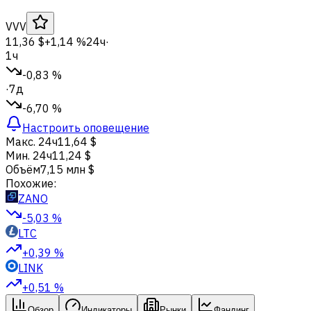
VVV
11,36 $
+1,14 %
24ч
·
1ч
-0,83 %
·
7д
-6,70 %
Настроить оповещение
Макс. 24ч
11,64 $
Мин. 24ч
11,24 $
Объём
7,15 млн $
Похожие:
ZANO
-5,03 %
LTC
+0,39 %
LINK
+0,51 %
Обзор
Индикаторы
Рынки
Фандинг