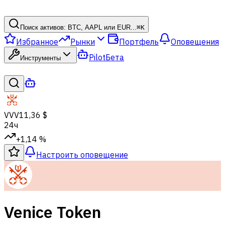
Поиск активов: BTC, AAPL или EUR...
⌘
K
Избранное
Рынки
Портфель
Оповещения
Pilot
Бета
Инструменты
VVV
11,36 $
24ч
+1,14 %
Настроить оповещение
Venice Token