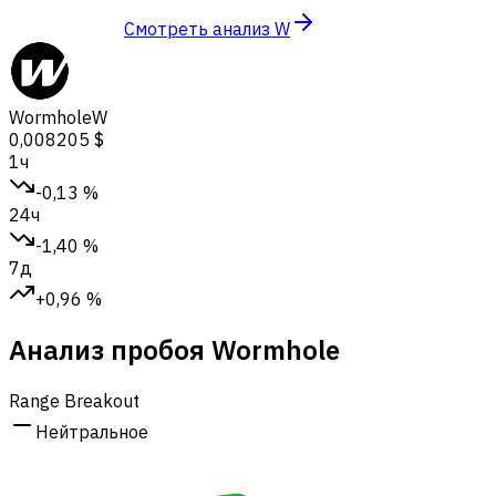
Смотреть анализ W
Wormhole
W
0,008205 $
1ч
-0,13 %
24ч
-1,40 %
7д
+0,96 %
Анализ пробоя Wormhole
Range Breakout
Нейтральное